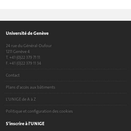
Université de Genève
24 rue du Général-Dufour
1211 Genève 4
T. +41 (0)22 379 71 11
F. +41 (0)22 379 11 34
Contact
Plans d'accès aux bâtiments
L'UNIGE de A à Z
Politique et configuration des cookies
S'inscrire à l'UNIGE