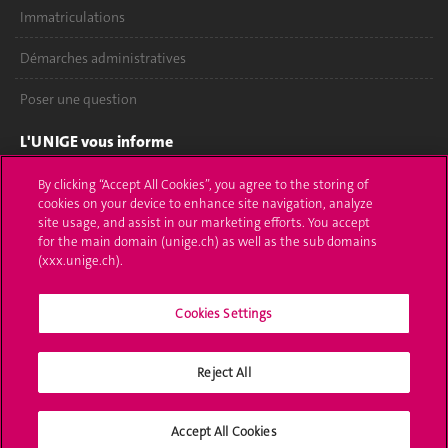
Immatriculations
Démarches administratives
Poser une question
L'UNIGE vous informe
UNIGE Mobile
By clicking “Accept All Cookies”, you agree to the storing of
cookies on your device to enhance site navigation, analyze
site usage, and assist in our marketing efforts. You accept
Médias
for the main domain (unige.ch) as well as the sub domains
(xxx.unige.ch).
Offres d'emploi
Bibliothèque
Cookies Settings
Calendrier académique
Reject All
Médias sociaux UNIGE
Accept All Cookies