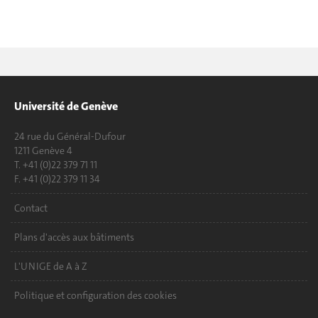
Université de Genève
24 rue du Général-Dufour
1211 Genève 4
T. +41 (0)22 379 71 11
F. +41 (0)22 379 11 34
Contact
Plans d'accès aux bâtiments
L'UNIGE de A à Z
Politique et configuration des cookies