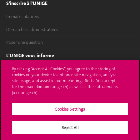
S'inscrire à l'UNIGE
Immatriculations
Démarches administratives
Poser une question
L'UNIGE vous informe
UNIGE Mobile
By clicking “Accept All Cookies”, you agree to the storing of
cookies on your device to enhance site navigation, analyze
site usage, and assist in our marketing efforts. You accept
Médias
for the main domain (unige.ch) as well as the sub domains
(xxx.unige.ch).
Offres d'emploi
Bibliothèque
Cookies Settings
Calendrier académique
Reject All
Médias sociaux UNIGE