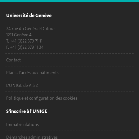
Université de Genève
24 rue du Général-Dufour
1211 Genève 4
T. +41 (0)22 379 71 11
F. +41 (0)22 379 11 34
Contact
Plans d'accès aux bâtiments
L'UNIGE de A à Z
Politique et configuration des cookies
S'inscrire à l'UNIGE
Immatriculations
Démarches administratives