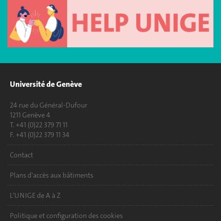
Université de Genève
24 rue du Général-Dufour
1211 Genève 4
T. +41 (0)22 379 71 11
F. +41 (0)22 379 11 34
Contact
Plans d'accès aux bâtiments
L'UNIGE de A à Z
Politique et configuration des cookies