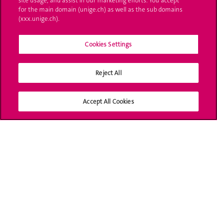
site usage, and assist in our marketing efforts. You accept
for the main domain (unige.ch) as well as the sub domains
UNIGE Mobile
(xxx.unige.ch).
Médias
Cookies Settings
Offres d'emploi
Bibliothèque
Reject All
Calendrier académique
Accept All Cookies
Médias sociaux UNIGE
Accréditation