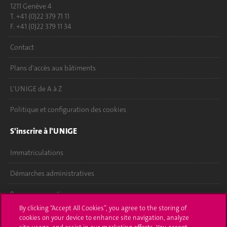
1211 Genève 4
T. +41 (0)22 379 71 11
F. +41 (0)22 379 11 34
Contact
Plans d'accès aux bâtiments
L'UNIGE de A à Z
Politique et configuration des cookies
S'inscrire à l'UNIGE
Immatriculations
Démarches administratives
Poser une question
By clicking “Accept All Cookies”, you agree to the storing of
L'UNIGE vous informe
cookies on your device to enhance site navigation, analyze