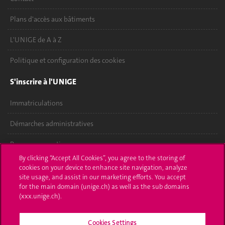
Plans d'accès aux bâtiments
L'UNIGE de A à Z
Politique et configuration des cookies
S'inscrire à l'UNIGE
Immatriculations
Démarches administratives
Poser une question
By clicking “Accept All Cookies”, you agree to the storing of
L'UNIGE vous informe
cookies on your device to enhance site navigation, analyze
site usage, and assist in our marketing efforts. You accept
for the main domain (unige.ch) as well as the sub domains
UNIGE Mobile
(xxx.unige.ch).
Médias
Cookies Settings