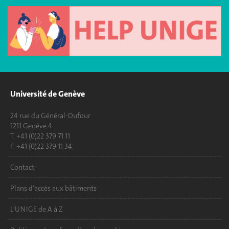
Université de Genève
24 rue du Général-Dufour
1211 Genève 4
T. +41 (0)22 379 71 11
F. +41 (0)22 379 11 34
Contact
Plans d'accès aux bâtiments
L'UNIGE de A à Z