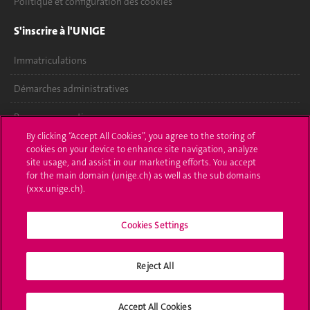
Politique et configuration des cookies
S'inscrire à l'UNIGE
Immatriculations
Démarches administratives
Poser une question
By clicking “Accept All Cookies”, you agree to the storing of
L'UNIGE vous informe
cookies on your device to enhance site navigation, analyze
site usage, and assist in our marketing efforts. You accept
for the main domain (unige.ch) as well as the sub domains
UNIGE Mobile
(xxx.unige.ch).
Médias
Cookies Settings
Offres d'emploi
Bibliothèque
Reject All
Calendrier académique
Accept All Cookies