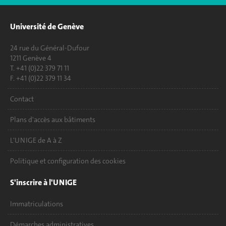
Université de Genève
24 rue du Général-Dufour
1211 Genève 4
T. +41 (0)22 379 71 11
F. +41 (0)22 379 11 34
Contact
Plans d'accès aux bâtiments
L'UNIGE de A à Z
Politique et configuration des cookies
S'inscrire à l'UNIGE
Immatriculations
Démarches administratives