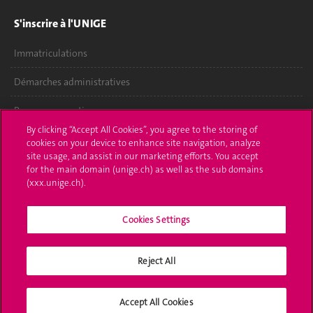
S'inscrire à l'UNIGE
Immatriculations
Démarches administratives
Poser une question
By clicking “Accept All Cookies”, you agree to the storing of
L'UNIGE vous informe
cookies on your device to enhance site navigation, analyze
site usage, and assist in our marketing efforts. You accept
for the main domain (unige.ch) as well as the sub domains
UNIGE Mobile
(xxx.unige.ch).
Médias
Cookies Settings
Offres d'emploi
Bibliothèque
Reject All
Calendrier académique
Accept All Cookies