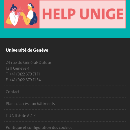
Université de Genève
24 rue du Général-Dufour
1211 Genève 4
T. +41 (0)22 379 71 11
F. +41 (0)22 379 11 34
Contact
Plans d'accès aux bâtiments
L'UNIGE de A à Z
Politique et configuration des cookies