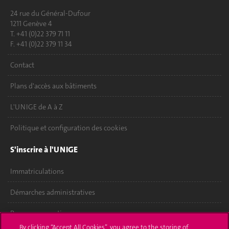
24 rue du Général-Dufour
1211 Genève 4
T. +41 (0)22 379 71 11
F. +41 (0)22 379 11 34
Contact
Plans d'accès aux bâtiments
L'UNIGE de A à Z
Politique et configuration des cookies
S'inscrire à l'UNIGE
Immatriculations
Démarches administratives
Poser une question
By clicking “Accept All Cookies”, you agree to the storing of