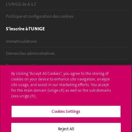
L'UNIGE de A à Z
Politique et configuration des cookies
S'inscrire à l'UNIGE
Immatriculations
Démarches administratives
Poser une question
By clicking “Accept All Cookies”, you agree to the storing of
L'UNIGE vous informe
cookies on your device to enhance site navigation, analyze
site usage, and assist in our marketing efforts. You accept
for the main domain (unige.ch) as well as the sub domains
UNIGE Mobile
(xxx.unige.ch).
Médias
Cookies Settings
Offres d'emploi
Bibliothèque
Reject All