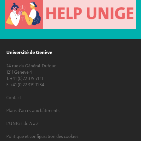
Université de Genève
24 rue du Général-Dufour
1211 Genève 4
T. +41 (0)22 379 71 11
F. +41 (0)22 379 11 34
Contact
Plans d'accès aux bâtiments
L'UNIGE de A à Z
Politique et configuration des cookies