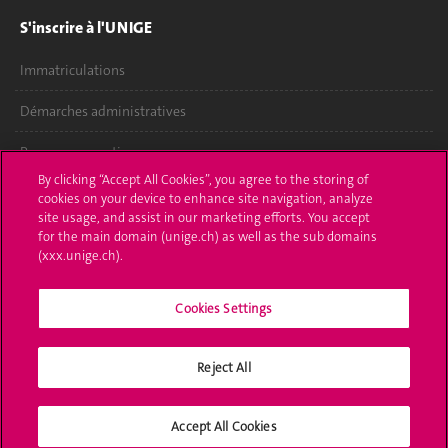
S'inscrire à l'UNIGE
Immatriculations
Démarches administratives
Poser une question
By clicking “Accept All Cookies”, you agree to the storing of
L'UNIGE vous informe
cookies on your device to enhance site navigation, analyze
site usage, and assist in our marketing efforts. You accept
for the main domain (unige.ch) as well as the sub domains
UNIGE Mobile
(xxx.unige.ch).
Médias
Cookies Settings
Offres d'emploi
Bibliothèque
Reject All
Calendrier académique
Accept All Cookies
Médias sociaux UNIGE