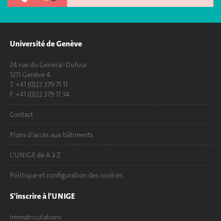
Université de Genève
24 rue du Général-Dufour
1211 Genève 4
T. +41 (0)22 379 71 11
F. +41 (0)22 379 11 34
Contact
Plans d'accès aux bâtiments
L'UNIGE de A à Z
Politique et configuration des cookies
S'inscrire à l'UNIGE
Immatriculations