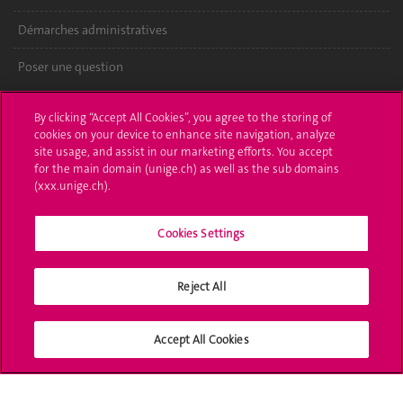
Démarches administratives
Poser une question
L'UNIGE vous informe
By clicking “Accept All Cookies”, you agree to the storing of
cookies on your device to enhance site navigation, analyze
UNIGE Mobile
site usage, and assist in our marketing efforts. You accept
for the main domain (unige.ch) as well as the sub domains
Médias
(xxx.unige.ch).
Offres d'emploi
Cookies Settings
Bibliothèque
Reject All
Calendrier académique
Médias sociaux UNIGE
Accept All Cookies