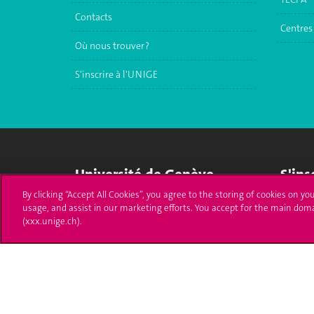
Contacts
Centres 
Où nous trouver ?
S'inscrire à l'UNIGE
Université de Genève
S'ins
By clicking “Accept All Cookies”, you agree to the storing of cookies on yo
24 rue du Général-Dufour
Immatri
usage, and assist in our marketing efforts. You accept for the main dom
1211 Genève 4
(xxx.unige.ch).
T. +41 (0)22 379 71 11
Démarch
F. +41 (0)22 379 11 34
Poser u
Contact
Plans d'accès aux bâtiments