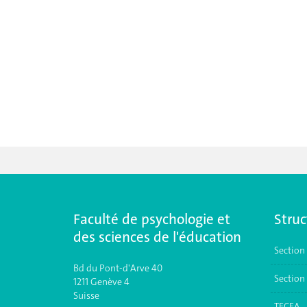
Faculté de psychologie et
Struc
des sciences de l'éducation
Section
Bd du Pont-d'Arve 40
Section 
1211 Genève 4
Suisse
TECFA