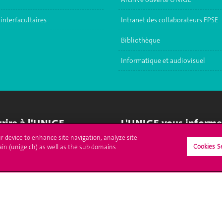
interfacultaires
Intranet des collaborateurs FPSE
Bibliothèque
Informatique et audiovisuel
crire à l'UNIGE
L'UNIGE vous informe
ur device to enhance site navigation, analyze site
culations
UNIGE Mobile
Cookies S
ain (unige.ch) as well as the sub domains
es administratives
Médias
ne question
Offres d'emploi
Bibliothèque