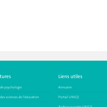
tures
Liens utiles
 de psychologie
Annuaire
des sciences de l'éducation
Portail UNIGE
Archive ouverte UNIGE