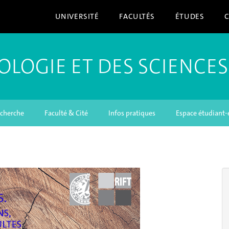
UNIVERSITÉ
FACULTÉS
ÉTUDES
OLOGIE ET DES SCIENCES
cherche
Faculté & Cité
Infos pratiques
Espace étudiant-