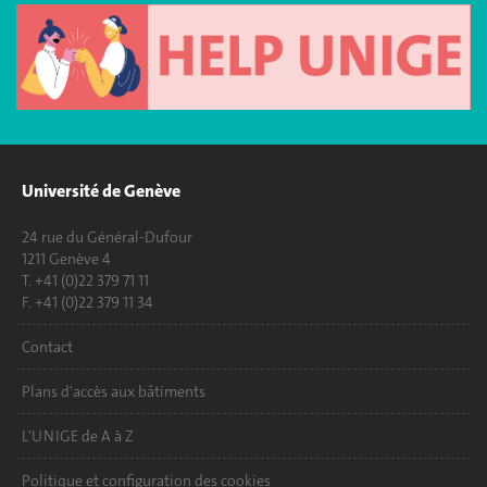
Université de Genève
24 rue du Général-Dufour
1211 Genève 4
T. +41 (0)22 379 71 11
F. +41 (0)22 379 11 34
Contact
Plans d'accès aux bâtiments
L'UNIGE de A à Z
Politique et configuration des cookies