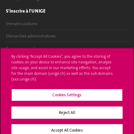
S'inscrire à l'UNIGE
Immatriculations
Démarches administratives
Poser une question
By clicking “Accept All Cookies”, you agree to the storing of
L'UNIGE vous informe
cookies on your device to enhance site navigation, analyze
site usage, and assist in our marketing efforts. You accept
for the main domain (unige.ch) as well as the sub domains
UNIGE Mobile
(xxx.unige.ch).
Médias
Cookies Settings
Offres d'emploi
Bibliothèque
Reject All
Calendrier académique
Accept All Cookies