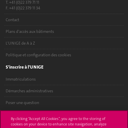
T. +41 (0)22 379 71 11
F. +41 (0)22 379 11 34
Contact
Plans d'accès aux bâtiments
L'UNIGE de A à Z
Politique et configuration des cookies
S'inscrire à l'UNIGE
Immatriculations
Démarches administratives
Poser une question
L'UNIGE vous informe
By clicking “Accept All Cookies”, you agree to the storing of
cookies on your device to enhance site navigation, analyze
UNIGE Mobile