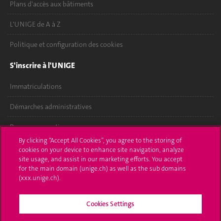
Plans d'accès aux bâtiments
L'UNIGE de A à Z
Politique et configuration des cookies
S'inscrire à l'UNIGE
Immatriculations
Démarches administratives
Poser une question
By clicking “Accept All Cookies”, you agree to the storing of
L'UNIGE vous informe
cookies on your device to enhance site navigation, analyze
site usage, and assist in our marketing efforts. You accept
for the main domain (unige.ch) as well as the sub domains
UNIGE Mobile
(xxx.unige.ch).
Médias
Cookies Settings
Offres d'emploi