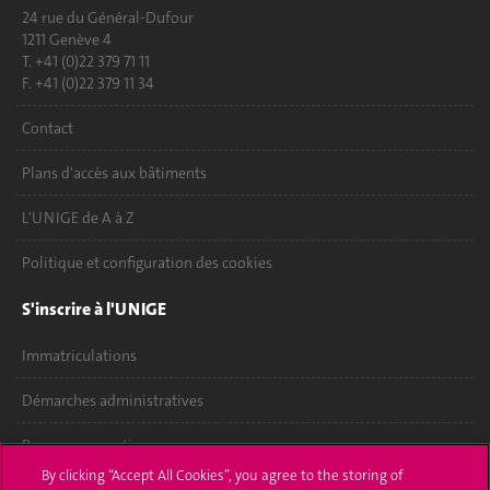
24 rue du Général-Dufour
1211 Genève 4
T. +41 (0)22 379 71 11
F. +41 (0)22 379 11 34
Contact
Plans d'accès aux bâtiments
L'UNIGE de A à Z
Politique et configuration des cookies
S'inscrire à l'UNIGE
Immatriculations
Démarches administratives
Poser une question
By clicking “Accept All Cookies”, you agree to the storing of