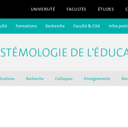
UNIVERSITÉ
FACULTÉS
ÉTUDES
ulté
Formations
Recherche
Faculté & Cité
Infos prat
ISTÉMOLOGIE DE L'ÉDUC
lications
Recherche
Colloques
Enseignements
Res