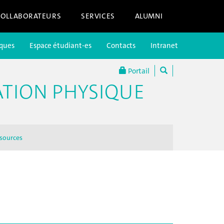
COLLABORATEURS
SERVICES
ALUMNI
iques
Espace étudiant-es
Contacts
Intranet
Portail
ATION PHYSIQUE
sources