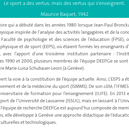
Le sport a des vertus, mais des vertus qui s'enseignent.
Maurice Baquet, 1942
oire qui a débuté dans les années 1980 lorsque Jean-Paul Broncka
ique inspirée de l’analyse des activités langagières et de la conce
Faculté de psychologie et des sciences de l’éducation (FPSE), o
n physique et de sport (EEPS), où étaient formés les enseignants 
i, avec l’apport d’une troisième institution partenaire : l’In
es 1990 et 2000, plusieurs membres de l’équipe DEEP.Ge se sont
core Marie-Luisa Schubauer-Leoni (à Genève).
rt la voie à la constitution de l’équipe actuelle. Ainsi, L’EEPS a
vement et de la médecine du sport (ISMMS). De son côté, l’IFMES a 
niversitaire de formation pour l’enseignement (IUFE). En 2013 en
sport de l’Université de Lausanne (ISSUL), mais en laissant à l’Un
t, l’équipe de recherche DEEP.Ge est aujourd’hui composée de membr
es, elle développe à Genève une approche didactique de l’éducati
ulturelles et technologiques.