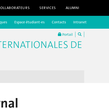
COLLABORATEURS
SERVICES
ALUMNI
iques
Espace étudiant-es
Contacts
Intranet
Portail
TERNATIONALES DE
rnal