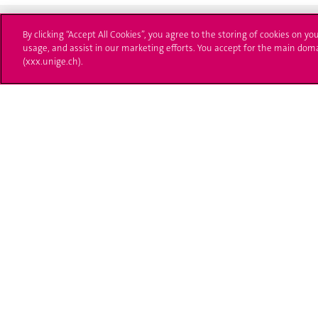
By clicking “Accept All Cookies”, you agree to the storing of cookies on yo
usage, and assist in our marketing efforts. You accept for the main dom
(xxx.unige.ch).
Université de Genève
S'ins
24 rue du Général-Dufour
Immatri
1211 Genève 4
T. +41 (0)22 379 71 11
Démarch
F. +41 (0)22 379 11 34
Poser u
Contact
Plans d'accès aux bâtiments
L'UNIGE de A à Z
Politique et configuration des cookies