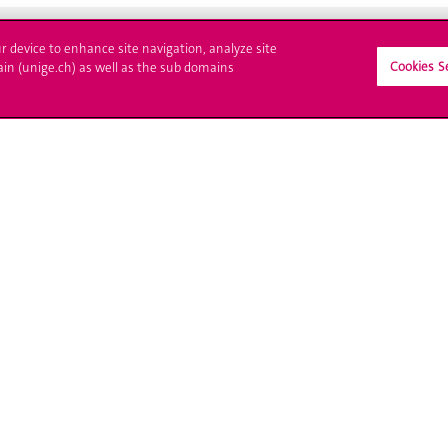
ur device to enhance site navigation, analyze site
Cookies S
ain (unige.ch) as well as the sub domains
crire à l'UNIGE
L'UNIGE vous informe
culations
UNIGE Mobile
es administratives
Médias
ne question
Offres d'emploi
Bibliothèque
Calendrier académique