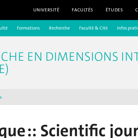
UNIVERSITÉ
FACULTÉS
ÉTUDES
ulté
Formations
Recherche
Faculté & Cité
Infos prat
RCHE EN DIMENSIONS IN
E)
e
que :: Scientific jou