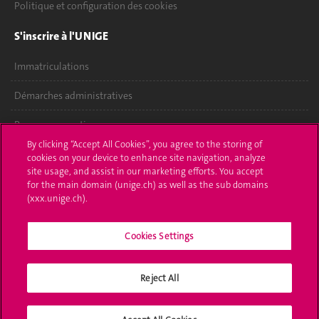
Politique et configuration des cookies
S'inscrire à l'UNIGE
Immatriculations
Démarches administratives
Poser une question
By clicking “Accept All Cookies”, you agree to the storing of
L'UNIGE vous informe
cookies on your device to enhance site navigation, analyze
site usage, and assist in our marketing efforts. You accept
for the main domain (unige.ch) as well as the sub domains
UNIGE Mobile
(xxx.unige.ch).
Médias
Cookies Settings
Offres d'emploi
Bibliothèque
Reject All
Calendrier académique