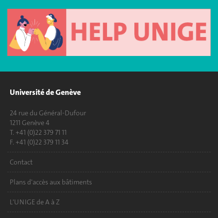
Université de Genève
24 rue du Général-Dufour
1211 Genève 4
T. +41 (0)22 379 71 11
F. +41 (0)22 379 11 34
Contact
Plans d'accès aux bâtiments
L'UNIGE de A à Z