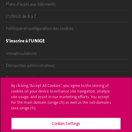
Plans d'accès aux bâtiments
L'UNIGE de A à Z
Politique et configuration des cookies
S'inscrire à l'UNIGE
Immatriculations
Démarches administratives
Poser une question
By clicking “Accept All Cookies”, you agree to the storing of
L'UNIGE vous informe
cookies on your device to enhance site navigation, analyze
site usage, and assist in our marketing efforts. You accept
for the main domain (unige.ch) as well as the sub domains
UNIGE Mobile
(xxx.unige.ch).
Médias
Cookies Settings
Offres d'emploi