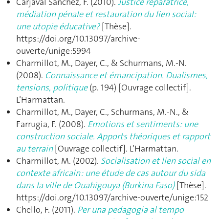
Carjaval Sánchez, F. (2010).
Justice réparatrice,
médiation pénale et restauration du lien social:
une utopie éducative?
[Thèse].
https://doi.org/10.13097/archive-
ouverte/unige:5994
Charmillot, M., Dayer, C., & Schurmans, M.-N.
(2008).
Connaissance et émancipation. Dualismes,
tensions, politique
(p. 194) [Ouvrage collectif].
L’Harmattan.
Charmillot, M., Dayer, C., Schurmans, M.-N., &
Farrugia, F. (2008).
Emotions et sentiments: une
construction sociale. Apports théoriques et rapport
au terrain
[Ouvrage collectif]. L’Harmattan.
Charmillot, M. (2002).
Socialisation et lien social en
contexte africain : une étude de cas autour du sida
dans la ville de Ouahigouya (Burkina Faso)
[Thèse].
https://doi.org/10.13097/archive-ouverte/unige:152
Chello, F. (2011).
Per una pedagogia al tempo