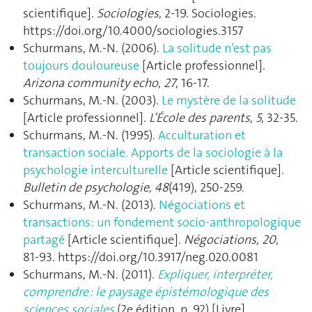
scientifique].
Sociologies
, 2‑19. Sociologies.
https://doi.org/10.4000/sociologies.3157
Schurmans, M.-N. (2006).
La solitude n’est pas
toujours douloureuse
[Article professionnel].
Arizona community echo
,
27
, 16‑17.
Schurmans, M.-N. (2003).
Le mystère de la solitude
[Article professionnel].
L’École des parents
,
5
, 32‑35.
Schurmans, M.-N. (1995).
Acculturation et
transaction sociale. Apports de la sociologie à la
psychologie interculturelle
[Article scientifique].
Bulletin de psychologie
,
48
(419), 250‑259.
Schurmans, M.-N. (2013).
Négociations et
transactions: un fondement socio-anthropologique
partagé
[Article scientifique].
Négociations
,
20
,
81‑93. https://doi.org/10.3917/neg.020.0081
Schurmans, M.-N. (2011).
Expliquer, interpréter,
comprendre : le paysage épistémologique des
sciences sociales
(2e édition, p. 92) [Livre].