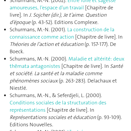
Schurmans, M.-N. (2002).
Entre folie et sagesse
amoureuses, l’espace d’un travail
[Chapitre de
livre]. In
J. Sojcher (dir.), Je t’aime. Question
d’époque
(p. 43‑52). Editions Complexe.
Schurmans, M.-N. (2001).
La construction de la
connaissance comme action
[Chapitre de livre]. In
Théories de l’action et éducation
(p. 157‑177). De
Boeck.
Schurmans, M.-N. (2000).
Maladie et altérité: deux
thêmata antagonistes
[Chapitre de livre]. In
Santé
et société. La santé et la maladie comme
phénomènes sociaux
(p. 263‑283). Delachaux et
Niestlé.
Schurmans, M.-N., & Seferdjeli, L. (2000).
Conditions sociales de la structuration des
représentations
[Chapitre de livre]. In
Représentations sociales et éducation
(p. 93‑109).
Editions Nouvelles.