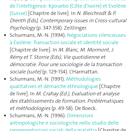
de l’intelligence: Kpouebo (Côte d’Ivoire) et Evolène
(Suisse)
[Chapitre de livre]. In
N. Bleichrodt & P.
Drenth (Eds), Contemporary issues in Cross-cultural
Psychology
(p. 347‑358). Zeitlinger.
Schurmans, M.-N. (1994).
Négociations silencieuses
à Evolène: Transaction sociale et identité sociale
[Chapitre de livre]. In
M. Blanc, M. Mormont, J.
Rémy et T. Storrie (Eds), Vie quotidienne et
démocratie. Pour une sociologie de la transaction
sociale (suite)
(p. 129‑154). L’Harmattan.
Schurmans, M.-N. (1991).
Méthodologies
qualitatives et démarche ethnologique
[Chapitre
de livre]. In
M. Crahay (Ed.), Evaluation et analyse
des établissements de formation. Problématiques
et méthodologies
(p. 49‑58). De Boeck.
Schurmans, M.-N. (1996).
Dimenzioni
antropologiche e sociologiche nello studio delle
rappresentazioni sociali della malattia
[Chapitre de