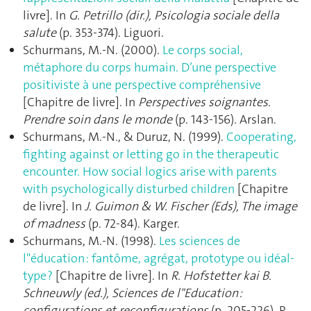
livre]. In
G. Petrillo (dir.), Psicologia sociale della
salute
(p. 353‑374). Liguori.
Schurmans, M.-N. (2000).
Le corps social,
métaphore du corps humain. D’une perspective
positiviste à une perspective compréhensive
[Chapitre de livre]. In
Perspectives soignantes.
Prendre soin dans le monde
(p. 143‑156). Arslan.
Schurmans, M.-N., & Duruz, N. (1999).
Cooperating,
fighting against or letting go in the therapeutic
encounter. How social logics arise with parents
with psychologically disturbed children
[Chapitre
de livre]. In
J. Guimon & W. Fischer (Eds), The image
of madness
(p. 72‑84). Karger.
Schurmans, M.-N. (1998).
Les sciences de
l"éducation : fantôme, agrégat, prototype ou idéal-
type ?
[Chapitre de livre]. In
R. Hofstetter kai B.
Schneuwly (ed.), Sciences de l"Education :
configurations et reconfigurations
(p. 205‑226). R.