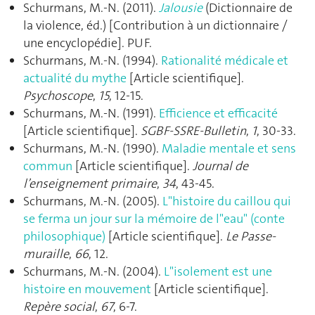
Schurmans, M.-N. (2011).
Jalousie
(Dictionnaire de
la violence, éd.) [Contribution à un dictionnaire /
une encyclopédie]. PUF.
Schurmans, M.-N. (1994).
Rationalité médicale et
actualité du mythe
[Article scientifique].
Psychoscope
,
15
, 12‑15.
Schurmans, M.-N. (1991).
Efficience et efficacité
[Article scientifique].
SGBF-SSRE-Bulletin
,
1
, 30‑33.
Schurmans, M.-N. (1990).
Maladie mentale et sens
commun
[Article scientifique].
Journal de
l’enseignement primaire
,
34
, 43‑45.
Schurmans, M.-N. (2005).
L"histoire du caillou qui
se ferma un jour sur la mémoire de l"eau" (conte
philosophique)
[Article scientifique].
Le Passe-
muraille
,
66
, 12.
Schurmans, M.-N. (2004).
L"isolement est une
histoire en mouvement
[Article scientifique].
Repère social
,
67
, 6‑7.