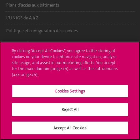
Plans d'accès aux bâtiments
L'UNIGE de A à Z
Politique et configuration des cookies
S'inscrire à l'UNIGE
By clicking “Accept All Cookies”, you agree to the storing of
cookies on your device to enhance site navigation, analyze
Immatriculations
site usage, and assist in our marketing efforts. You accept
for the main domain (unige.ch) as well as the sub domains
Démarches administratives
(xxx.unige.ch).
Poser une question
Cookies Settings
L'UNIGE vous informe
UNIGE Mobile
Reject All
Médias
Accept All Cookies
Offres d'emploi