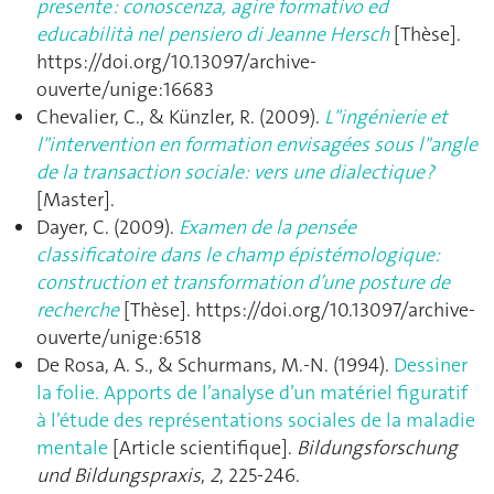
presente : conoscenza, agire formativo ed
educabilità nel pensiero di Jeanne Hersch
[Thèse].
https://doi.org/10.13097/archive-
ouverte/unige:16683
Chevalier, C., & Künzler, R. (2009).
L"ingénierie et
l"intervention en formation envisagées sous l"angle
de la transaction sociale: vers une dialectique ?
[Master].
Dayer, C. (2009).
Examen de la pensée
classificatoire dans le champ épistémologique:
construction et transformation d’une posture de
recherche
[Thèse]. https://doi.org/10.13097/archive-
ouverte/unige:6518
De Rosa, A. S., & Schurmans, M.-N. (1994).
Dessiner
la folie. Apports de l’analyse d’un matériel figuratif
à l’étude des représentations sociales de la maladie
mentale
[Article scientifique].
Bildungsforschung
und Bildungspraxis
,
2
, 225‑246.