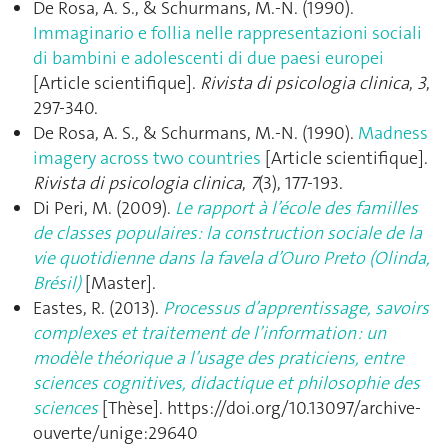
De Rosa, A. S., & Schurmans, M.-N. (1990).
Immaginario e follia nelle rappresentazioni sociali
di bambini e adolescenti di due paesi europei
[Article scientifique].
Rivista di psicologia clinica
,
3
,
297‑340.
De Rosa, A. S., & Schurmans, M.-N. (1990).
Madness
imagery across two countries
[Article scientifique].
Rivista di psicologia clinica
,
7
(3), 177‑193.
Di Peri, M. (2009).
Le rapport à l’école des familles
de classes populaires: la construction sociale de la
vie quotidienne dans la favela d’Ouro Preto (Olinda,
Brésil)
[Master].
Eastes, R. (2013).
Processus d’apprentissage, savoirs
complexes et traitement de l’information : un
modèle théorique a l’usage des praticiens, entre
sciences cognitives, didactique et philosophie des
sciences
[Thèse]. https://doi.org/10.13097/archive-
ouverte/unige:29640