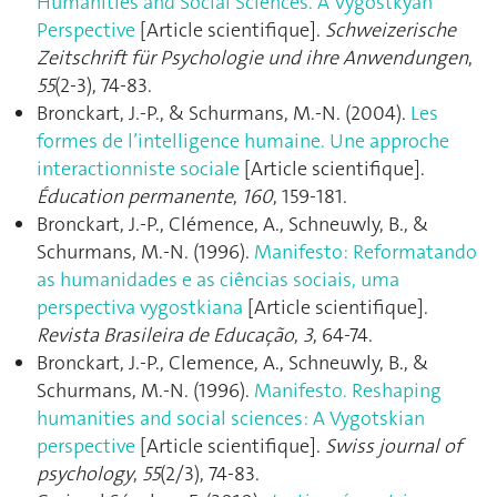
Humanities and Social Sciences. A Vygostkyan
Perspective
[Article scientifique].
Schweizerische
Zeitschrift für Psychologie und ihre Anwendungen
,
55
(2-3), 74‑83.
Bronckart, J.-P., & Schurmans, M.-N. (2004).
Les
formes de l’intelligence humaine. Une approche
interactionniste sociale
[Article scientifique].
Éducation permanente
,
160
, 159‑181.
Bronckart, J.-P., Clémence, A., Schneuwly, B., &
Schurmans, M.-N. (1996).
Manifesto: Reformatando
as humanidades e as ciências sociais, uma
perspectiva vygostkiana
[Article scientifique].
Revista Brasileira de Educação
,
3
, 64‑74.
Bronckart, J.-P., Clemence, A., Schneuwly, B., &
Schurmans, M.-N. (1996).
Manifesto. Reshaping
humanities and social sciences: A Vygotskian
perspective
[Article scientifique].
Swiss journal of
psychology
,
55
(2/3), 74‑83.