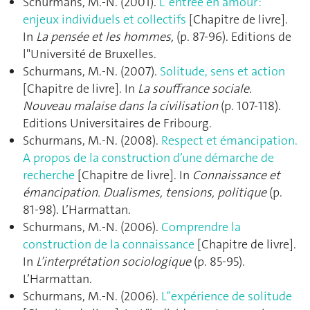
Schurmans, M.-N. (2001).
L"entrée en amour :
enjeux individuels et collectifs
[Chapitre de livre].
In
La pensée et les hommes,
(p. 87‑96). Editions de
l"Université de Bruxelles.
Schurmans, M.-N. (2007).
Solitude, sens et action
[Chapitre de livre]. In
La souffrance sociale.
Nouveau malaise dans la civilisation
(p. 107‑118).
Editions Universitaires de Fribourg.
Schurmans, M.-N. (2008).
Respect et émancipation.
A propos de la construction d’une démarche de
recherche
[Chapitre de livre]. In
Connaissance et
émancipation. Dualismes, tensions, politique
(p.
81‑98). L’Harmattan.
Schurmans, M.-N. (2006).
Comprendre la
construction de la connaissance
[Chapitre de livre].
In
L’interprétation sociologique
(p. 85‑95).
L’Harmattan.
Schurmans, M.-N. (2006).
L"expérience de solitude