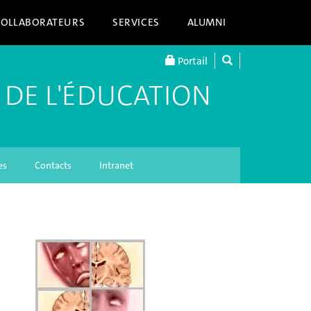
COLLABORATEURS
SERVICES
ALUMNI
Portail
 DE L'ÉDUCATION
es
Contacts
Intranet