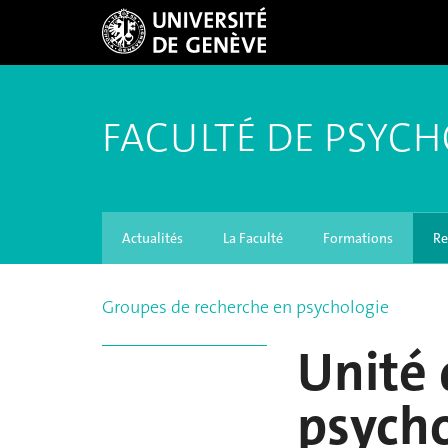
FACULTÉ DE PSYCH
Actualités
La Faculté
Formations
Re
Groupes de recherche en psychologie
Unité 
psycho