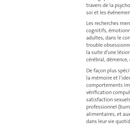
travers de la psychol
soi et les événemen
Les recherches men
cognitifs, émotionn
adultes, dans le co
trouble obsessionne
la suite d’une lési
cérébral, démence, e
De façon plus spécif
la mémoire et l’ide
comportements impul
vérification compuls
satisfaction sexuel
professionnel (burn
alimentaires, et au
dans leur vie quoti