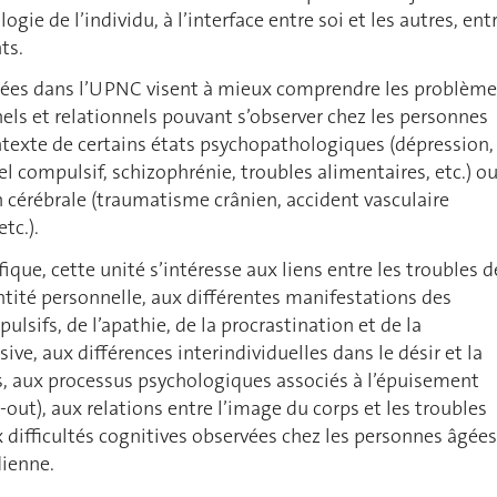
ogie de l’individu, à l’interface entre soi et les autres, ent
ts.
ées dans l’UPNC visent à mieux comprendre les problème
els et relationnels pouvant s’observer chez les personnes
ntexte de certains états psychopathologiques (dépression,
l compulsif, schizophrénie, troubles alimentaires, etc.) ou
on cérébrale (traumatisme crânien, accident vasculaire
tc.).
ique, cette unité s’intéresse aux liens entre les troubles d
ntité personnelle, aux différentes manifestations des
sifs, de l’apathie, de la procrastination et de la
ive, aux différences interindividuelles dans le désir et la
s, aux processus psychologiques associés à l’épuisement
-out), aux relations entre l’image du corps et les troubles
x difficultés cognitives observées chez les personnes âgées
dienne.