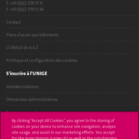
T. +41 (0)22 379 71 11
F. +41 (0)22 379 11 34
Contact
Plans d'accès aux bâtiments
L'UNIGE de A à Z
Politique et configuration des cookies
S'inscrire à l'UNIGE
Immatriculations
Démarches administratives
Poser une question
By clicking “Accept All Cookies”, you agree to the storing of
L'UNIGE vous informe
cookies on your device to enhance site navigation, analyze
site usage, and assist in our marketing efforts. You accept
for the main domain (unige.ch) as well as the sub domains
UNIGE Mobile