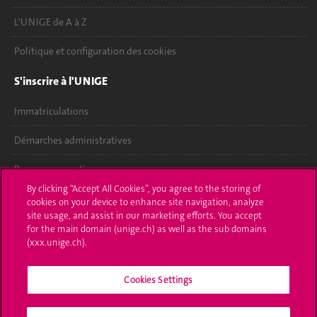
L'UNIGE de A à Z
Politique et configuration des cookies
S'inscrire à l'UNIGE
Immatriculations
Démarches administratives
Poser une question
By clicking “Accept All Cookies”, you agree to the storing of
L'UNIGE vous informe
cookies on your device to enhance site navigation, analyze
site usage, and assist in our marketing efforts. You accept
for the main domain (unige.ch) as well as the sub domains
UNIGE Mobile
(xxx.unige.ch).
Médias
Cookies Settings
Offres d'emploi
Bibliothèque