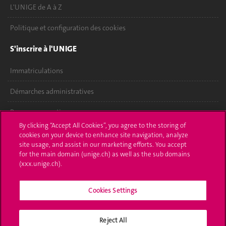
L'UNIGE de A à Z
Politique et configuration des cookies
S'inscrire à l'UNIGE
Immatriculations
Démarches administratives
Poser une question
By clicking “Accept All Cookies”, you agree to the storing of
L'UNIGE vous informe
cookies on your device to enhance site navigation, analyze
site usage, and assist in our marketing efforts. You accept
for the main domain (unige.ch) as well as the sub domains
UNIGE Mobile
(xxx.unige.ch).
Médias
Cookies Settings
Offres d'emploi
Bibliothèque
Reject All