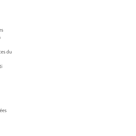
es
a
ces du
ti
sées