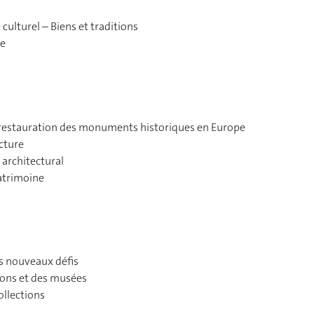
culturel – Biens et traditions
ue
la restauration des monuments historiques en Europe
ecture
ge architectural
patrimoine
s nouveaux défis
tions et des musées
ollections