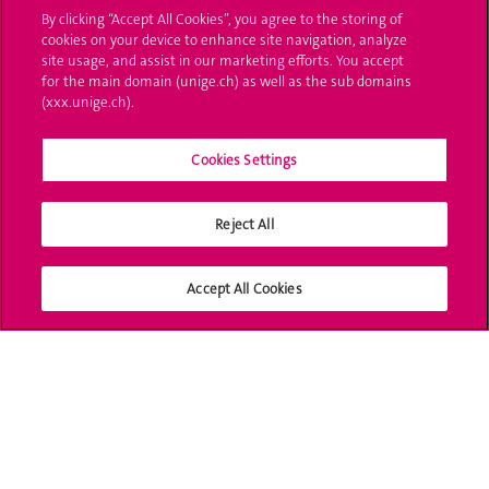
By clicking “Accept All Cookies”, you agree to the storing of
L'UNIGE vous informe
cookies on your device to enhance site navigation, analyze
site usage, and assist in our marketing efforts. You accept
for the main domain (unige.ch) as well as the sub domains
UNIGE Mobile
(xxx.unige.ch).
Médias
Cookies Settings
Offres d'emploi
Bibliothèque
Reject All
Calendrier académique
Accept All Cookies
Médias sociaux UNIGE
Accréditation