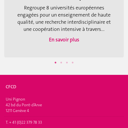
Regroupe 8 universités européennes
engagées pour un enseignement de haute
qualité, une recherche interdisciplinaire et
une coopération intensive à travers...
En savoir plus
CFCD
Uni Pignon
42 bd du Pont-d’Arve
1211 Genève 4
T. + 41 (0)22 379 78 33