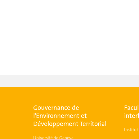
Gouvernance de
Facul
l'Environnement et
inter
Développement Territorial
Institu
Université de Genève