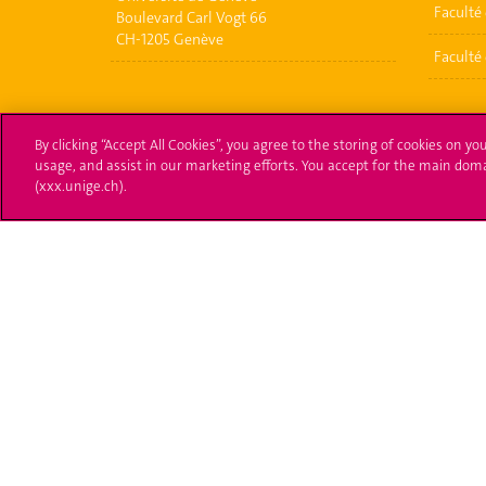
Faculté 
Boulevard Carl Vogt 66
CH-1205 Genève
Faculté 
By clicking “Accept All Cookies”, you agree to the storing of cookies on yo
usage, and assist in our marketing efforts. You accept for the main dom
(xxx.unige.ch).
Université de Genève
S'ins
24 rue du Général-Dufour
Immatri
1211 Genève 4
T. +41 (0)22 379 71 11
Démarch
F. +41 (0)22 379 11 34
Poser u
Contact
Plans d'accès aux bâtiments
L'UNIGE de A à Z