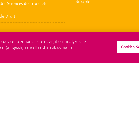
durable
des Sciences de la Société
de Droit
ur device to enhance site navigation, analyze site
Cookies S
ain (unige.ch) as well as the sub domains
crire à l'UNIGE
L'UNIGE vous informe
culations
UNIGE Mobile
es administratives
Médias
ne question
Offres d'emploi
Bibliothèque
Calendrier académique