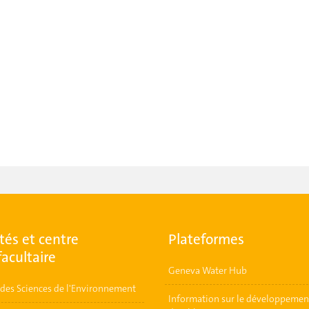
tés et centre
Plateformes
facultaire
Geneva Water Hub
t des Sciences de l'Environnement
Information sur le développemen