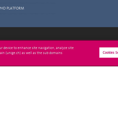
PHD PLATFORM
crire à l'UNIGE
L'UNIGE vous informe
our device to enhance site navigation, analyze site
Cookies S
ain (unige.ch) as well as the sub domains
culations
UNIGE Mobile
es administratives
Médias
ne question
Offres d'emploi
Bibliothèque
Calendrier académique