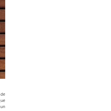
 de
que
 un