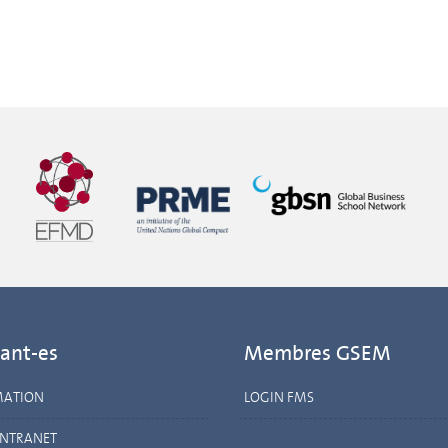
ant-es
Membres GSEM
MATION
LOGIN FMS
INTRANET