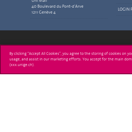
Uni Mail
40 Boulevard du Pont-d'Arve
LOGIN 
1211 Genève 4
Université de Genève
S'ins
By clicking “Accept All Cookies”, you agree to the storing of cookies on y
usage, and assist in our marketing efforts. You accept for the main dom
24 rue du Général-Dufour
Immatri
(xxx.unige.ch).
1211 Genève 4
T. +41 (0)22 379 71 11
Démarch
F. +41 (0)22 379 11 34
Poser u
Contact
Plans d'accès aux bâtiments
L'UNIGE de A à Z
Politique et configuration des cookies