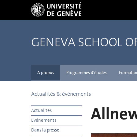
GENEVA SCHOOL 
A propos
Programmes d'études
Formatio
Actualités & événements
Allne
Actualités
Événements
Dans la presse