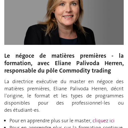
Le négoce de matières premières - la
formation, avec Eliane Palivoda Herren,
responsable du pôle Commodity trading
La directrice exécutive d
u master
en négoce des
matières premières
, Eliane
Palivoda
Herren
,
décrit
l’origine, le
format
et les types de programmes
disponibl
es pour des
profe
ssionnel
-les
ou
des
étudiant-e
s.
Pour en apprendre plus sur le master,
cliquez ici
P
our en apprendre plus sur la formation continue,