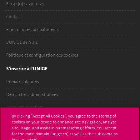
F. +41 (0)22 379 11 34
Contact
Plans d'accès aux bâtiments
L'UNIGE de A à Z
Politique et configuration des cookies
S'inscrire à l'UNIGE
Immatriculations
Démarches administratives
Poser une question
By clicking “Accept All Cookies”, you agree to the storing of
L'UNIGE vous informe
cookies on your device to enhance site navigation, analyze
site usage, and assist in our marketing efforts. You accept
UNIGE Mobile
for the main domain (unige.ch) as well as the sub domains
(xxx.unige.ch).