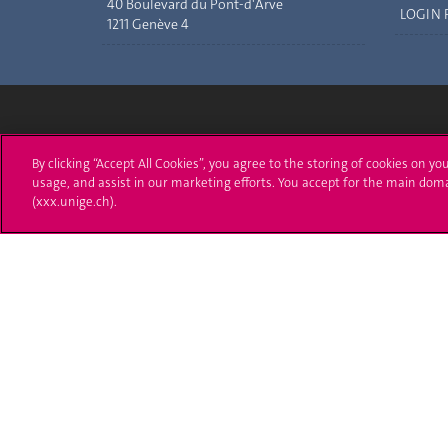
40 Boulevard du Pont-d'Arve
LOGIN 
1211 Genève 4
Université de Genève
S'ins
By clicking “Accept All Cookies”, you agree to the storing of cookies on yo
usage, and assist in our marketing efforts. You accept for the main dom
24 rue du Général-Dufour
Immatri
(xxx.unige.ch).
1211 Genève 4
T. +41 (0)22 379 71 11
Démarch
F. +41 (0)22 379 11 34
Poser u
Contact
Plans d'accès aux bâtiments
L'UNIGE de A à Z
Politique et configuration des cookies