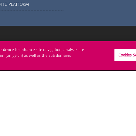
PHD PLATFORM
crire à l'UNIGE
L'UNIGE vous informe
ur device to enhance site navigation, analyze site
Cookies S
ain (unige.ch) as well as the sub domains
culations
UNIGE Mobile
es administratives
Médias
ne question
Offres d'emploi
Bibliothèque
Calendrier académique