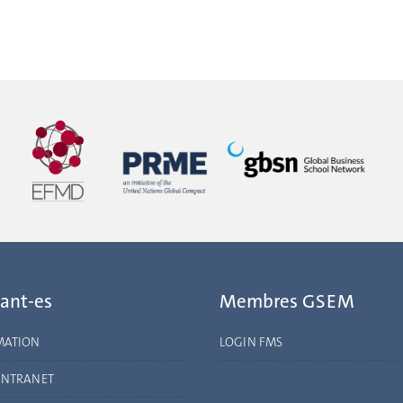
ant-es
Membres GSEM
MATION
LOGIN FMS
INTRANET