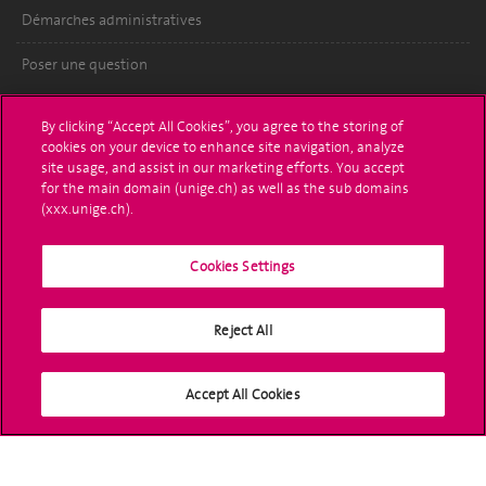
Démarches administratives
Poser une question
L'UNIGE vous informe
By clicking “Accept All Cookies”, you agree to the storing of
cookies on your device to enhance site navigation, analyze
UNIGE Mobile
site usage, and assist in our marketing efforts. You accept
for the main domain (unige.ch) as well as the sub domains
Médias
(xxx.unige.ch).
Offres d'emploi
Cookies Settings
Bibliothèque
Reject All
Calendrier académique
Médias sociaux UNIGE
Accept All Cookies
Accréditation