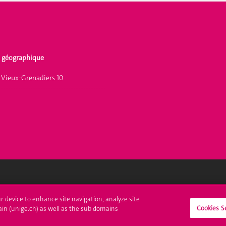
 géographique
 Vieux-Grenadiers 10
crire à l'UNIGE
L'UNIGE vous informe
ur device to enhance site navigation, analyze site
Cookies S
ain (unige.ch) as well as the sub domains
culations
UNIGE Mobile