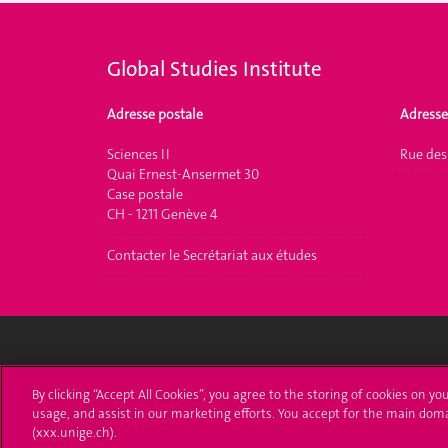
Global Studies Institute
Adresse postale
Adresse
Sciences II
Rue des
Quai Ernest-Ansermet 30
Case postale
CH - 1211 Genève 4
Contacter le Secrétariat aux études
Université de Genève
S'ins
By clicking “Accept All Cookies”, you agree to the storing of cookies on yo
usage, and assist in our marketing efforts. You accept for the main dom
24 rue du Général-Dufour
Immatri
(xxx.unige.ch).
1211 Genève 4