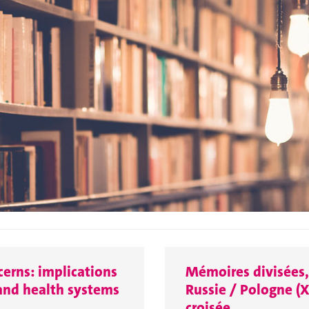
cerns: implications
Mémoires divisées,
 and health systems
Russie / Pologne (X
croisée