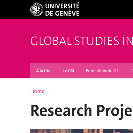
GLOBAL STUDIES I
À la Une
Le GSI
Formations du GSI
Home
Research Proje