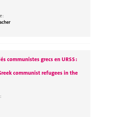
 :
acher
giés communistes grecs en URSS :
 Greek communist refugees in the
: