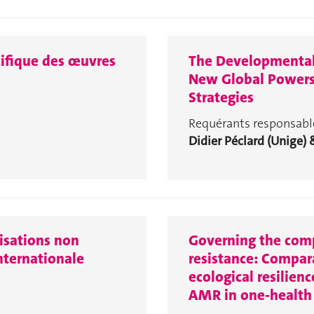
tifique des œuvres
The Developmental 
New Global Powers
Strategies
Requérants responsable
Didier Péclard (Unige) 
isations non
Governing the comp
nternationale
resistance: Compar
ecological resilien
AMR in one-health