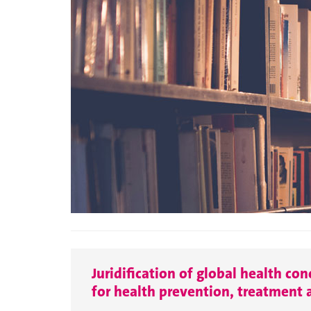
Juridification of global health con
for health prevention, treatment