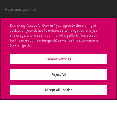
Poser une question
L'UNIGE vous informe
By clicking “Accept All Cookies”, you agree to the storing of
cookies on your device to enhance site navigation, analyze
UNIGE Mobile
site usage, and assist in our marketing efforts. You accept
for the main domain (unige.ch) as well as the sub domains
Médias
(xxx.unige.ch).
Offres d'emploi
Cookies Settings
Bibliothèque
Calendrier académique
Reject All
Médias sociaux UNIGE
Accept All Cookies
Accréditation