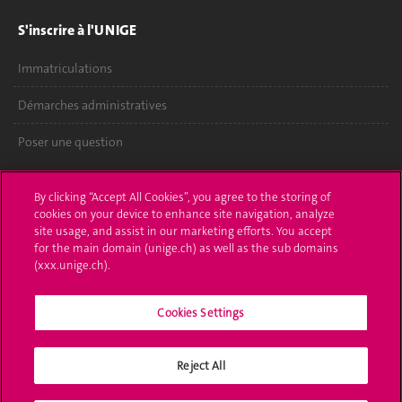
S'inscrire à l'UNIGE
Immatriculations
Démarches administratives
Poser une question
L'UNIGE vous informe
By clicking “Accept All Cookies”, you agree to the storing of
cookies on your device to enhance site navigation, analyze
UNIGE Mobile
site usage, and assist in our marketing efforts. You accept
for the main domain (unige.ch) as well as the sub domains
Médias
(xxx.unige.ch).
Offres d'emploi
Cookies Settings
Bibliothèque
Calendrier académique
Reject All