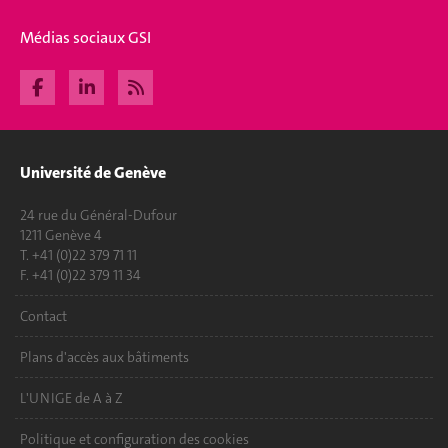
Médias sociaux GSI
Université de Genève
24 rue du Général-Dufour
1211 Genève 4
T. +41 (0)22 379 71 11
F. +41 (0)22 379 11 34
Contact
Plans d'accès aux bâtiments
L'UNIGE de A à Z
Politique et configuration des cookies