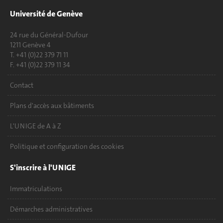
Université de Genève
24 rue du Général-Dufour
1211 Genève 4
T. +41 (0)22 379 71 11
F. +41 (0)22 379 11 34
Contact
Plans d'accès aux bâtiments
L'UNIGE de A à Z
Politique et configuration des cookies
S'inscrire à l'UNIGE
Immatriculations
Démarches administratives