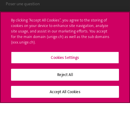
Poser une question
L'UNIGE vous informe
By clicking “Accept All Cookies”, you agree to the storing of
cookies on your device to enhance site navigation, analyze
UNIGE Mobile
site usage, and assist in our marketing efforts. You accept
for the main domain (unige.ch) as well as the sub domains
Médias
(xxx.unige.ch).
Offres d'emploi
Cookies Settings
Bibliothèque
Reject All
Calendrier académique
Médias sociaux UNIGE
Accept All Cookies
Accréditation