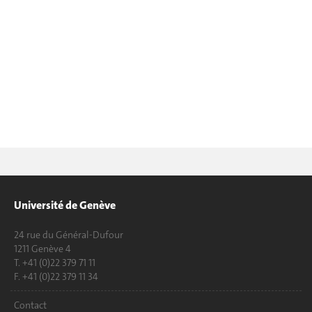
Université de Genève
24 rue du Général-Dufour
1211 Genève 4
T. +41 (0)22 379 71 11
F. +41 (0)22 379 11 34
Contact