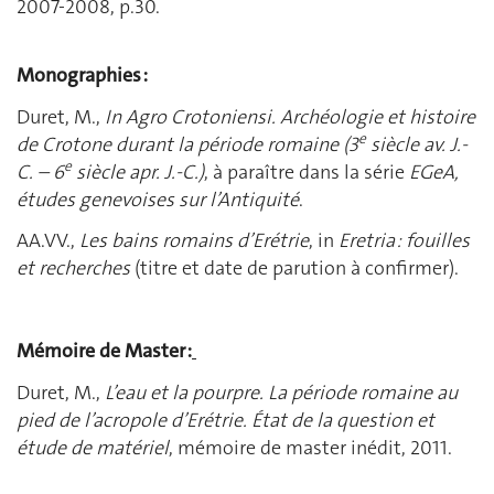
2007-2008, p.30.
Monographies :
Duret, M.,
In Agro Crotoniensi. Archéologie et histoire
e
de Crotone durant la période romaine (3
siècle av. J.-
e
C. – 6
siècle apr. J.-C.)
, à paraître dans la série
EGeA,
études genevoises sur l’Antiquité
.
AA.VV.,
Les bains romains d’Erétrie
, in
Eretria : fouilles
et recherches
(titre et date de parution à confirmer).
Mémoire de Master :
Duret, M.,
L’eau et la pourpre. La période romaine au
pied de l’acropole d’Erétrie. État de la question et
étude de matériel
, mémoire de master inédit, 2011.