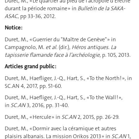
Duret, M., « Le quartier au pied de l’acropole d’Erétrie
durant la période romaine » in
Bulletin de la SAKA-
ASAC
, pp 33-36, 2012.
Notice :
Duret, M., « Guerrier du "Maître de Genève" » in
Campagnolo, M.
et al.
(dir.),
Héros antiques. La
tapisserie flamande face à l’archéologie
, p. 105, 2013.
Articles grand public :
Duret, M., Haefliger, J.-Q., Hart, S., « To the North ! », in
SC.AN 4, 2017, pp. 51-60.
Duret, M., Haefliger, J.-Q., Hart, S., « To the Wall ! »,
in
SC.AN
3, 2016, pp. 31-40.
Duret, M., « Hercule » in
SC.AN
2, 2015, pp. 26-29.
Duret, M., « Dormir avec la céramique et autres
plaisirs albanais. La mission Orikos 2013 » in
SC.AN
1,