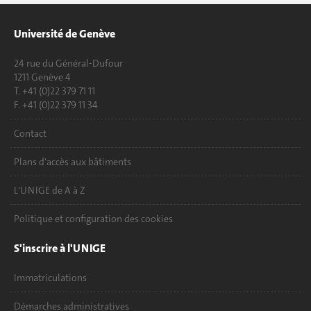
Université de Genève
24 rue du Général-Dufour
1211 Genève 4
T. +41 (0)22 379 71 11
F. +41 (0)22 379 11 34
Contact
Plans d'accès aux bâtiments
L'UNIGE de A à Z
Politique et configuration des cookies
S'inscrire à l'UNIGE
Immatriculations
Démarches administratives