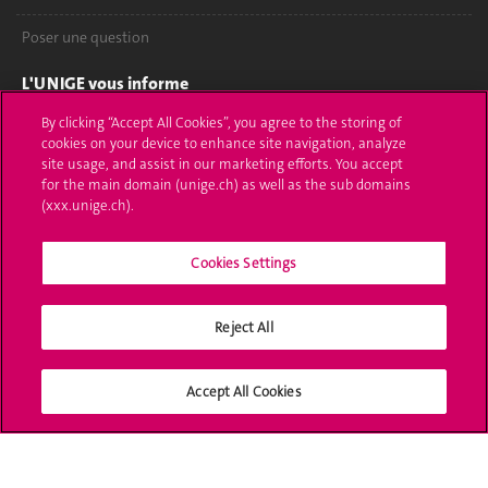
Poser une question
L'UNIGE vous informe
By clicking “Accept All Cookies”, you agree to the storing of
UNIGE Mobile
cookies on your device to enhance site navigation, analyze
site usage, and assist in our marketing efforts. You accept
Médias
for the main domain (unige.ch) as well as the sub domains
(xxx.unige.ch).
Offres d'emploi
Bibliothèque
Cookies Settings
Calendrier académique
Reject All
Médias sociaux UNIGE
Accept All Cookies
Accréditation