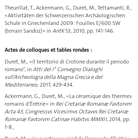
Theurillat, T., Ackermann, G., Duret, M., Tettamanti, R.,
« Aktivitäten der Schweizerischen Archäologischen
Schule in Griechenland 2009 : Fouilles E/600 SW
(terrain Sandoz) » in
AntK
53, 2010, pp. 141-146.
Actes de colloques et tables rondes
:
Duret, M., « Il territorio di Crotone durante il periodo
romano”, in
Atti del I° Convegno Dialoghi
sull’Archeologia della Magna Grecia e del
Mediterraneo
, 2017, 429-434.
Ackermann, G., Duret, M., « La céramique des thermes
romains d’Érétrie » in
Rei Cretariæ Romanæ Favtorvm
Acta 43
,
Congressvs Vicesimvs Octavvs Rei Cretariæ
Romanæ Favtorvm Catinae Habitvs MMXII
, 2014, pp.
1-8.