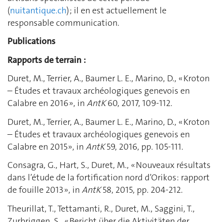
(
nuitantique.ch
) ; il en est actuellement le
responsable communication.
Publications
Rapports de terrain
:
Duret, M., Terrier, A., Baumer L. E., Marino, D., « Kroton
– Études et travaux archéologiques genevois en
Calabre en 2016 », in
AntK
60, 2017, 109-112.
Duret, M., Terrier, A., Baumer L. E., Marino, D., « Kroton
– Études et travaux archéologiques genevois en
Calabre en 2015 », in
AntK
59, 2016, pp. 105-111.
Consagra, G., Hart, S., Duret, M., « Nouveaux résultats
dans l’étude de la fortification nord d’Orikos: rapport
de fouille 2013 », in
AntK
58, 2015, pp. 204-212.
Theurillat, T., Tettamanti, R., Duret, M., Saggini, T.,
Zurbriggen, S., « Bericht über die Aktivitäten der