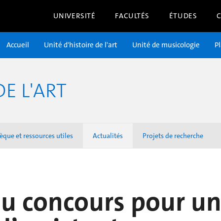
UNIVERSITÉ
FACULTÉS
ÉTUDES
Accueil
Unité d'histoire de l'art
Unité de musicologie
P
DE L'ART
èque et ressources utiles
Actualités
Projets de recherche
u concours pour u