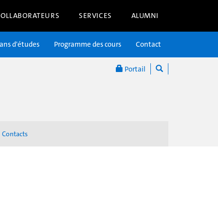
COLLABORATEURS
SERVICES
ALUMNI
lans d'études
Programme des cours
Contact
Portail
Contacts
n