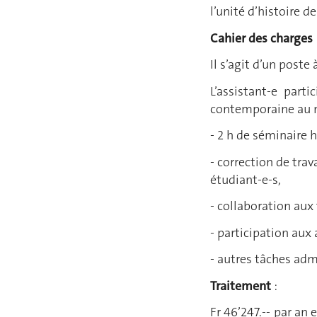
l’unité d’histoire de 
Cahier des charges
Il s’agit d’un poste
L’assistant-e part
contemporaine au ni
- 2 h de séminaire
- correction de tra
étudiant-e-s,
- collaboration aux 
- participation aux 
- autres tâches adm
Traitement
:
Fr 46’247.-- par an