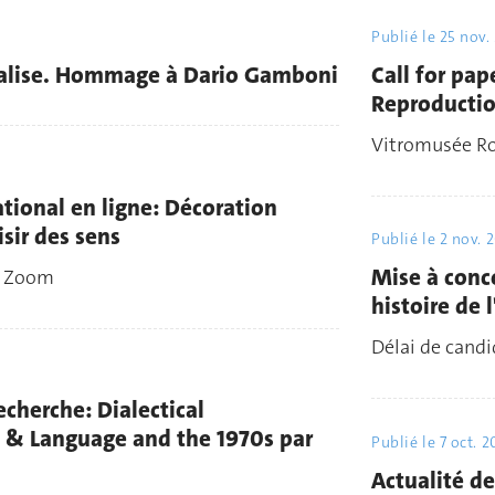
Publié le
25 nov.
valise. Hommage à Dario Gamboni
Call for pap
Reproductio
Vitromusée Ro
tional en ligne: Décoration
isir des sens
Publié le
2 nov. 
Mise à conc
a Zoom
histoire de 
Délai de candi
echerche: Dialectical
t & Language and the 1970s par
Publié le
7 oct. 2
Actualité de