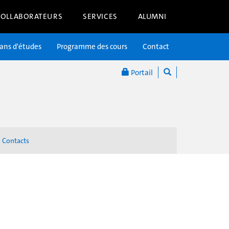
COLLABORATEURS
SERVICES
ALUMNI
lans d'études
Programme des cours
Contact
Portail
Contacts