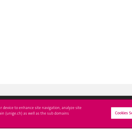
ur device to enhance site navigation, analyze site
Cookies S
ain (unige.ch) as well as the sub domains
crire à l'UNIGE
L'UNIGE vous informe
culations
UNIGE Mobile