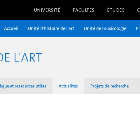
UNIVERSITÉ
FACULTÉS
ÉTUDES
Accueil
Unité d'histoire de l'art
Unité de musicologie
P
DE L'ART
èque et ressources utiles
Actualités
Projets de recherche