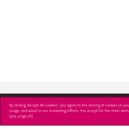
By clicking “Accept All Cookies”, you agree to the storing of cookies on yo
usage, and assist in our marketing efforts. You accept for the main dom
Université de Genève
S'ins
(xxx.unige.ch).
24 rue du Général-Dufour
Immatri