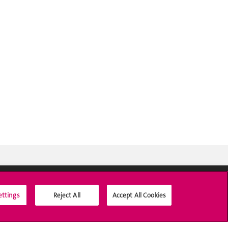
ettings
Reject All
Accept All Cookies
Médias sociaux UNIGE