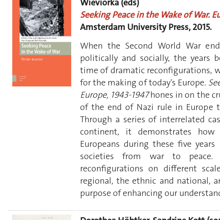
Wieviorka (eds)
Seeking Peace in the Wake of War. Eu
Amsterdam University Press, 2015.
When the Second World War ended
politically and socially, the year
time of dramatic reconfigurations, 
for the making of today's Europe.
Se
Europe, 1943-1947
hones in on the cr
of the end of Nazi rule in Europe 
Through a series of interrelated ca
continent, it demonstrates how 
Europeans during these five years 
societies from war to peace. 
reconfigurations on different scal
regional, the ethnic and national, a
purpose of enhancing our understan