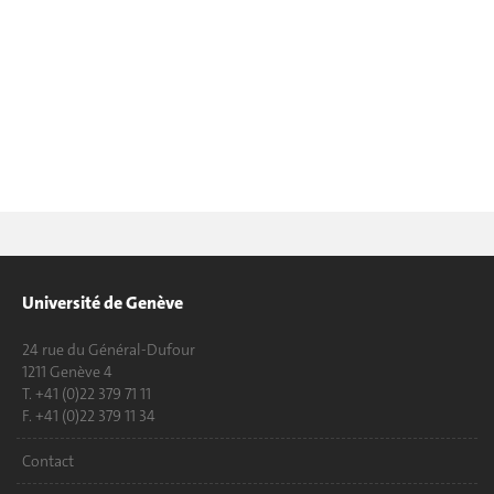
Université de Genève
24 rue du Général-Dufour
1211 Genève 4
T. +41 (0)22 379 71 11
F. +41 (0)22 379 11 34
Contact