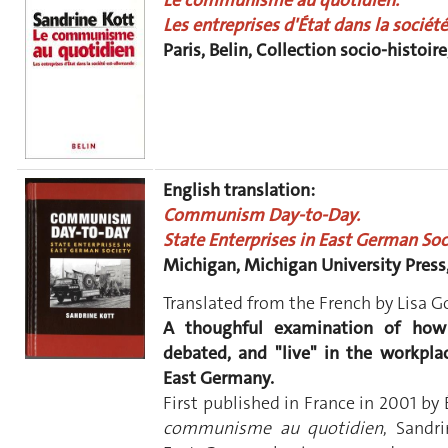
Le communisme au quotidien.
Les entreprises d'État dans la sociét
Paris, Belin, Collection socio-histoire
English translation:
Communism Day-to-Day.
State Enterprises in East German Soc
Michigan, Michigan University Press,
Translated from the French by Lisa 
A thoughful examination of how
debated, and "live" in the workplac
East Germany.
First published in France in 2001 by 
communisme au quotidien
, Sandr