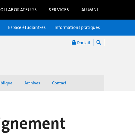
COLLABORATEURS
SERVICES
ALUMNI
Espace étudiant-es
Informations pratiques
Portail
ublique
Archives
Contact
seignement