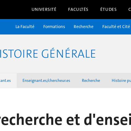
UNIVERSITÉ
FACULTÉS
ÉTUDES
La Faculté
Formations
Recherche
Faculté et Cité
ISTOIRE GÉNÉRALE
ant.es
Enseignant.es/chercheur.es
Recherche
Histoire p
 recherche et d'en