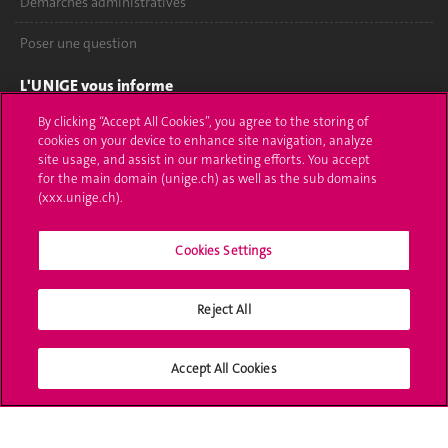
Démarches administratives
Poser une question
L'UNIGE vous informe
By clicking “Accept All Cookies”, you agree to the storing of
UNIGE Mobile
cookies on your device to enhance site navigation, analyze
site usage, and assist in our marketing efforts. You accept
Médias
for the main domain (unige.ch) as well as the sub domains
(xxx.unige.ch).
Offres d'emploi
Bibliothèque
Cookies Settings
Calendrier académique
Reject All
Médias sociaux UNIGE
Accept All Cookies
Accréditation