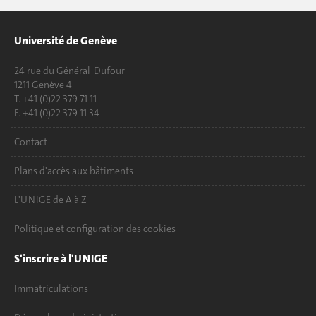
Université de Genève
24 rue du Général-Dufour
1211 Genève 4
T. +41 (0)22 379 71 11
F. +41 (0)22 379 11 34
Contact
Plans d'accès aux bâtiments
L'UNIGE de A à Z
Politique et configuration des cookies
S'inscrire à l'UNIGE
Immatriculations