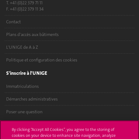
T. +41 (0)22 379 71 11
F. +41 (0)22 379 11 34
Contact
Plans d'accès aux bâtiments
L'UNIGE de A à Z
Politique et configuration des cookies
S'inscrire à l'UNIGE
Immatriculations
Démarches administratives
Poser une question
L'UNIGE vous informe
By clicking “Accept All Cookies”, you agree to the storing of
cookies on your device to enhance site navigation, analyze
UNIGE Mobile