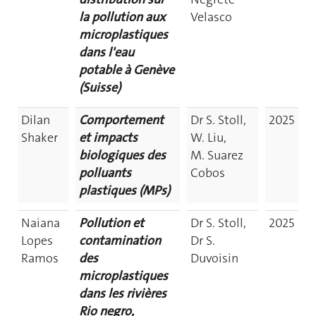
la pollution aux
Velasco
microplastiques
dans l'eau
potable à Genève
(Suisse)
Dilan
Comportement
Dr S. Stoll,
2025
Shaker
et impacts
W. Liu,
biologiques des
M. Suarez
polluants
Cobos
plastiques (MPs)
Naiana
Pollution et
Dr S. Stoll,
2025
Lopes
contamination
Dr S.
Ramos
des
Duvoisin
microplastiques
dans les rivières
Rio negro,