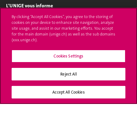
L'UNIGE vous informe
By clicking “Accept All Cookies”, you agree to the storing of
UNIGE Mobile
cookies on your device to enhance site navigation, analyze
site usage, and assist in our marketing efforts. You accept
Médias
for the main domain (unige.ch) as well as the sub domains
(xxx.unige.ch).
Offres d'emploi
Bibliothèque
Cookies Settings
Calendrier académique
Reject All
Médias sociaux UNIGE
Accept All Cookies
Accréditation