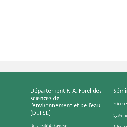
Département F.-A. Forel des
Sémi
sciences de
Science
l’environnement et de l’eau
(DEFSE)
Système
Université de Genève
Sciences