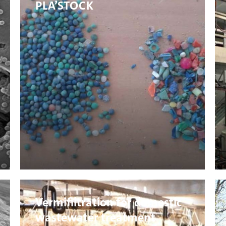
PLA’STOCK
Vermifiltration for domestic
wastewater treatment