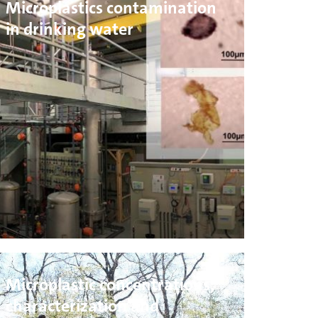
Microplastics contamination
in drinking water
Microplastic concentrations,
characterization and