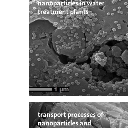
nanoparticles in water
treatment plants
transport processes of
nanoparticles and