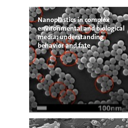
Nanoplastics in complex
environmental and biological
media: understanding
behavior and fate