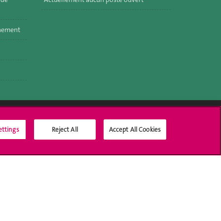
nnement
ettings
Reject All
Accept All Cookies
Médias sociaux UNIGE
Accréditation