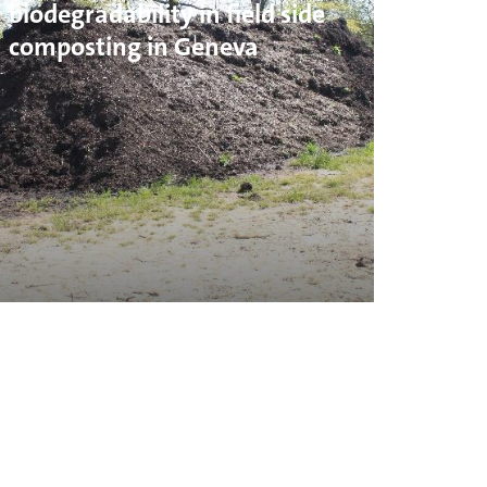
biodegradability in field side
composting in Geneva