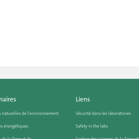
naires
Liens
s naturelles de l'environnement
Sécurité dans les laboratoires
s énergétiques
Safety in the labs
 de la Terre et de
Section des sciences de la Terre et