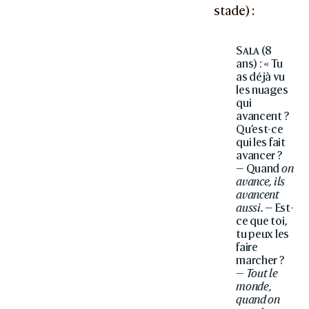
stade) :
Sala
(8
ans) : « Tu
as déjà vu
les nuages
qui
avancent ?
Qu’est-ce
qui les fait
avancer ?
— Quand
on
avance, ils
avancent
aussi.
— Est-
ce que toi,
tu peux les
faire
marcher ?
—
Tout le
monde,
quand on