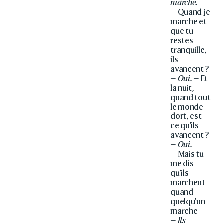
marche.
— Quand je
marche et
que tu
restes
tranquille,
ils
avancent ?
—
Oui.
— Et
la nuit,
quand tout
le monde
dort, est-
ce qu’ils
avancent ?
—
Oui.
— Mais tu
me dis
qu’ils
marchent
quand
quelqu’un
marche
—
Ils