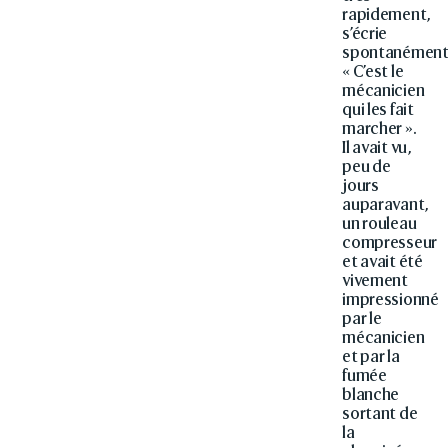
rapidement,
s’écrie
spontanémen
« C’est le
mécanicien
qui les fait
marcher ».
Il avait vu,
peu de
jours
auparavant,
un rouleau
compresseur
et avait été
vivement
impressionné
par le
mécanicien
et par la
fumée
blanche
sortant de
la