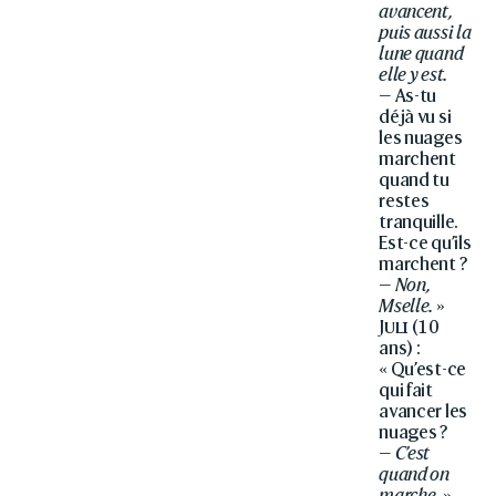
avancent,
puis aussi la
lune quand
elle y est.
— As-tu
déjà vu si
les nuages
marchent
quand tu
restes
tranquille.
Est-ce qu’ils
marchent ?
—
Non,
Mselle.
»
Juli
(10
ans) :
« Qu’est-ce
qui fait
avancer les
nuages ?
—
C’est
quand on
marche.
»