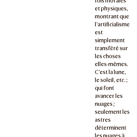
fois morales
et physiques,
montrant que
l’artificialisme
est
simplement
transféré sur
les choses
elles-mêmes.
C’est la lune,
le soleil, etc. ;
qui font
avancer les
nuages ;
seulement les
astres
déterminent
les nuages à