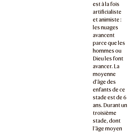
est à la fois
artificialiste
et animiste :
les nuages
avancent
parce que les
hommes ou
Dieu les font
avancer. La
moyenne
d’âge des
enfants de ce
stade est de 6
ans. Durant un
troisième
stade, dont
l’âge moyen