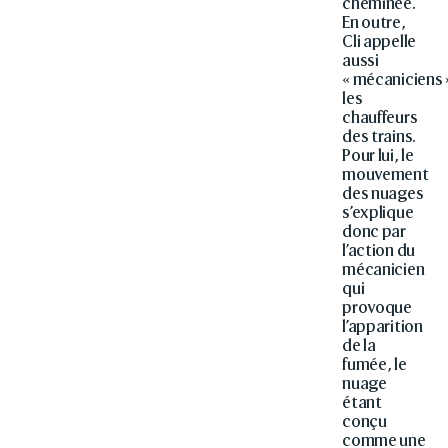
cheminée.
En outre,
Cli appelle
aussi
« mécaniciens 
les
chauffeurs
des trains.
Pour lui, le
mouvement
des nuages
s’explique
donc par
l’action du
mécanicien
qui
provoque
l’apparition
de la
fumée, le
nuage
étant
conçu
comme une