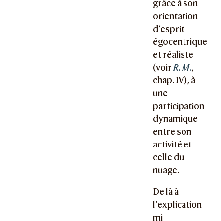
grâce à son
orientation
d’esprit
égocentrique
et réaliste
(voir
R. M
.
,
chap. IV), à
une
participation
dynamique
entre son
activité et
celle du
nuage.
De là à
l’explication
mi-