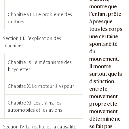
montre que
l’enfant prête
Chapitre VIII. Le problème des
à presque
ombres
tous les corps
une certaine
Section III. L’explication des
spontanéité
machines
du
mouvement.
Chapitre IX. le mécanisme des
Il montre
bicyclettes
surtout que la
distinction
Chapitre X. Le moteur à vapeur
entre le
mouvement
Chapitre XI. Les trains, les
propre et le
automobiles et les avions
mouvement
déterminé ne
se fait pas
Section IV. La réalité et la causalité