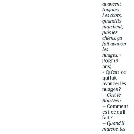
avancent
toujours.
Les chats,
quand ils
marchent,
puis les
chiens, ça
fait avancer
les
nuages.
»
Port
(9
ans) :
« Qu’est-ce
qui fait
avancer les
nuages ?
—
C’est le
Bon Dieu.
— Comment
est-ce qu’il
fait ?
—
Quand il
marche, les