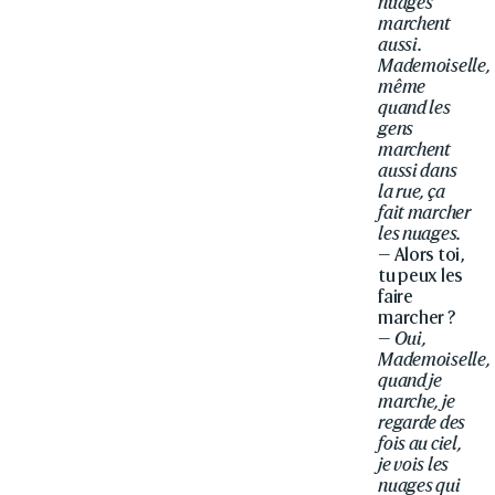
nuages
marchent
aussi.
Mademoiselle,
même
quand les
gens
marchent
aussi dans
la rue, ça
fait marcher
les nuages.
— Alors toi,
tu peux les
faire
marcher ?
—
Oui,
Mademoiselle,
quand je
marche, je
regarde des
fois au ciel,
je vois les
nuages qui