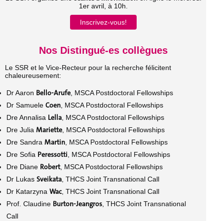
1er avril, à 10h.
Inscrivez-vous!
Nos Distingué-es collègues
Le SSR et le Vice-Recteur pour la recherche félicitent
chaleureusement:
Bello-Arufe
Dr Aaron
, MSCA Postdoctoral Fellowships
Coen
Dr Samuele
, MSCA Postdoctoral Fellowships
Lella
Dre Annalisa
, MSCA Postdoctoral Fellowships
Mariette
Dre Julia
, MSCA Postdoctoral Fellowships
Martin
Dre Sandra
, MSCA Postdoctoral Fellowships
Peressotti
Dre Sofia
, MSCA Postdoctoral Fellowships
Robert
Dre Diane
, MSCA Postdoctoral Fellowships
Sveikata
Dr Lukas
, THCS Joint Transnational Call
Wac
Dr Katarzyna
, THCS Joint Transnational Call
Burton-Jeangros
Prof. Claudine
, THCS Joint Transnational
Call