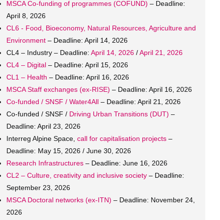
MSCA Co-funding of programmes (COFUND)
– Deadline:
April 8, 2026
CL6 - Food, Bioeconomy, Natural Resources, Agriculture and
Environment
– Deadline: April 14, 2026
CL4 – Industry – Deadline:
April 14, 2026
/
April
21,
2026
CL4 – Digital
– Deadline: April 15, 2026
CL1 – Health
– Deadline: April 16, 2026
MSCA Staff exchanges (ex-RISE)
– Deadline: April 16, 2026
Co-funded / SNSF / Water4All
– Deadline: April 21, 2026
Co-funded / SNSF /
Driving Urban Transitions (DUT)
–
Deadline: April 23, 2026
Interreg Alpine Space,
call for capitalisation projects
–
Deadline: May 15, 2026 / June 30, 2026
Research Infrastructures
– Deadline: June 16, 2026
CL2 – Culture, creativity and inclusive society
– Deadline:
September 23, 2026
MSCA Doctoral networks (ex-ITN)
– Deadline: November 24,
2026