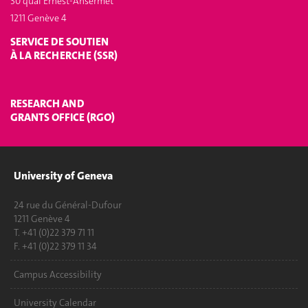
30 quai Ernest-Ansermet
1211 Genève 4
SERVICE DE SOUTIEN
À LA RECHERCHE (SSR)
RESEARCH AND
GRANTS OFFICE (RGO)
University of Geneva
24 rue du Général-Dufour
1211 Genève 4
T. +41 (0)22 379 71 11
F. +41 (0)22 379 11 34
Campus Accessibility
University Calendar