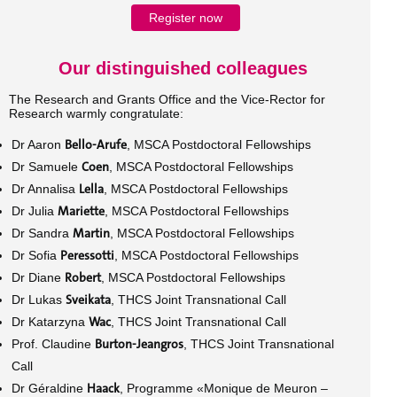
Register now
Our distinguished colleagues
The Research and Grants Office and the Vice-Rector for
Research warmly congratulate:
Bello-Arufe
Dr Aaron
, MSCA Postdoctoral Fellowships
Coen
Dr Samuele
, MSCA Postdoctoral Fellowships
Lella
Dr Annalisa
, MSCA Postdoctoral Fellowships
Mariette
Dr Julia
, MSCA Postdoctoral Fellowships
Martin
Dr Sandra
, MSCA Postdoctoral Fellowships
Peressotti
Dr Sofia
, MSCA Postdoctoral Fellowships
Robert
Dr Diane
, MSCA Postdoctoral Fellowships
Sveikata
Dr Lukas
, THCS Joint Transnational Call
Wac
Dr Katarzyna
, THCS Joint Transnational Call
Burton-Jeangros
Prof. Claudine
, THCS Joint Transnational
Call
Haack
Dr Géraldine
, Programme «Monique de Meuron –